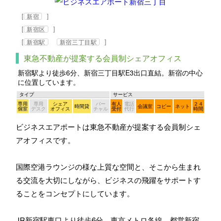
[
]
新宿
[
]
新宿区
[
]
新宿駅
新宿三丁目駅
東急不動産が提案する会員制シェアオフィス
新宿駅より徒歩6分、新宿三丁目駅E3出口直結。新宿の中心
に位置しています。
タイプ
サービス
専用
専用
シェア
バー
有人
電話
２４
時間貸
会議室
コピー
ネット
個室
デスク
オフィス
チャル
受付
代行
時間
ビジネスエアポートは東急不動産が提案する会員制シェ
アオフィスです。
国際空港ラウンジの様な上質な空間と、そこから生まれ
る交流を大切にしながら、ビジネスの飛躍をサポートす
ることをコンセプトにしています。
JR新宿駅東口より徒歩6分、東京メトロ各線、都営新宿