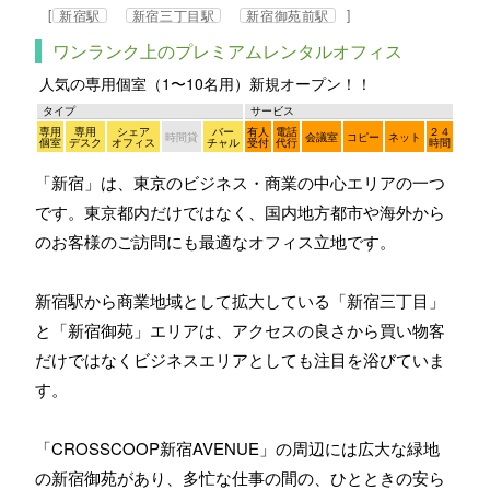
[
]
新宿駅
新宿三丁目駅
新宿御苑前駅
ワンランク上のプレミアムレンタルオフィス
人気の専用個室（1〜10名用）新規オープン！！
タイプ
サービス
専用
専用
シェア
バー
有人
電話
２４
時間貸
会議室
コピー
ネット
個室
デスク
オフィス
チャル
受付
代行
時間
「新宿」は、東京のビジネス・商業の中心エリアの一つ
です。東京都内だけではなく、国内地方都市や海外から
のお客様のご訪問にも最適なオフィス立地です。
新宿駅から商業地域として拡大している「新宿三丁目」
と「新宿御苑」エリアは、アクセスの良さから買い物客
だけではなくビジネスエリアとしても注目を浴びていま
す。
「CROSSCOOP新宿AVENUE」の周辺には広大な緑地
の新宿御苑があり、多忙な仕事の間の、ひとときの安ら