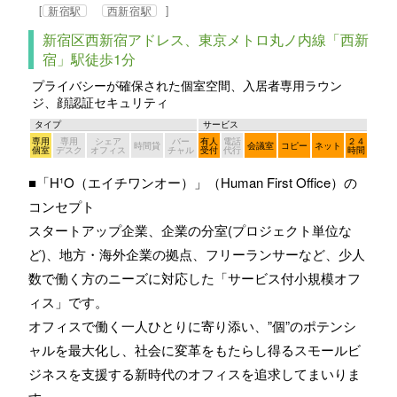
[
]
新宿駅
西新宿駅
新宿区西新宿アドレス、東京メトロ丸ノ内線「西新
宿」駅徒歩1分
プライバシーが確保された個室空間、入居者専用ラウン
ジ、顔認証セキュリティ
タイプ
サービス
専用
専用
シェア
バー
有人
電話
２４
時間貸
会議室
コピー
ネット
個室
デスク
オフィス
チャル
受付
代行
時間
■「H¹O（エイチワンオー）」（Human First Office）の
コンセプト
スタートアップ企業、企業の分室(プロジェクト単位な
ど)、地方・海外企業の拠点、フリーランサーなど、少人
数で働く方のニーズに対応した「サービス付小規模オフ
ィス」です。
オフィスで働く一人ひとりに寄り添い、”個”のポテンシ
ャルを最大化し、社会に変革をもたらし得るスモールビ
ジネスを支援する新時代のオフィスを追求してまいりま