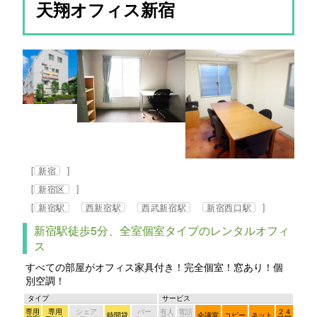
天翔オフィス新宿
[
]
新宿
[
]
新宿区
[
]
新宿駅
西新宿駅
西武新宿駅
新宿西口駅
新宿駅徒歩5分、全室個室タイプのレンタルオフィ
ス
すべての部屋がオフィス家具付き！完全個室！窓あり！個
別空調！
タイプ
サービス
専用
専用
シェア
バー
有人
電話
２４
時間貸
会議室
コピー
ネット