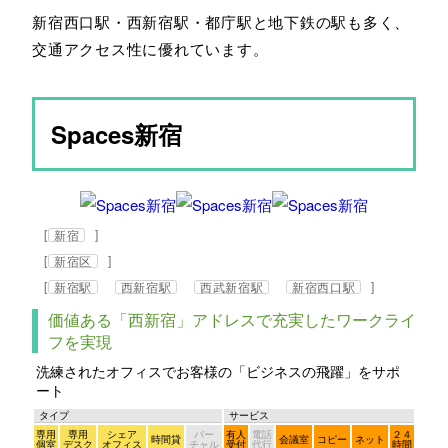
新宿西口駅・西新宿駅・都庁駅と地下鉄の駅も多く、
交通アクセス性に優れています。
Spaces新宿
[
]
新宿
[
]
新宿区
[
]
新宿駅
西新宿駅
西武新宿駅
新宿西口駅
価値ある「西新宿」アドレスで充実したワークライ
フを実現
洗練されたオフィスでお客様の「ビジネスの飛躍」をサポ
ート
タイプ
サービス
専用
専用
シェア
バー
有人
電話
２４
時間貸
会議室
コピー
ネット
個室
デスク
オフィス
チャル
受付
代行
時間