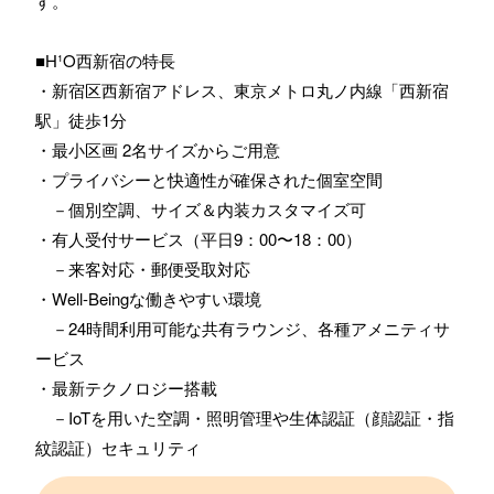
す。
■H¹O西新宿の特長
・新宿区西新宿アドレス、東京メトロ丸ノ内線「西新宿
駅」徒歩1分
・最小区画 2名サイズからご用意
・プライバシーと快適性が確保された個室空間
－個別空調、サイズ＆内装カスタマイズ可
・有人受付サービス（平日9：00〜18：00）
－来客対応・郵便受取対応
・Well-Beingな働きやすい環境
－24時間利用可能な共有ラウンジ、各種アメニティサ
ービス
・最新テクノロジー搭載
－IoTを用いた空調・照明管理や生体認証（顔認証・指
紋認証）セキュリティ