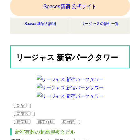
Spaces新宿 公式サイト
Spaces新宿の詳細
リージャスの物件一覧
リージャス 新宿パークタワー
[
]
新宿
[
]
新宿区
[
]
新宿駅
都庁前駅
初台駅
新宿有数の超高層複合ビル