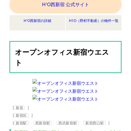
H¹O西新宿 公式サイト
H¹O西新宿の詳細
H1O（野村不動産）の物件一覧
オープンオフィス新宿ウエス
ト
[
]
新宿
[
]
新宿区
[
]
新宿駅
西新宿駅
西武新宿駅
新宿西口駅