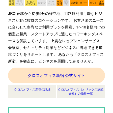
専用
専用
シェア
バー
有人
電話
２４
時間貸
会議室
コピー
ネット
個室
デスク
オフィス
チャル
受付
代行
時間
JR新宿駅から徒歩5分の好立地、11路線利用可能なビジ
ネス活動に抜群のロケーションです。 お客さまのニーズ
に合わせた多彩なご利用プランを用意。1〜10名様向けの
個室と起業・スタートアップに適したコワーキングスペ
ースも併設しています。 上質なレセプションサービス、
会議室、セキュリティ対策などビジネスに専念できる環
境づくりをサポートします。 あなたも「クロスオフィス
新宿」を拠点に、ビジネスを展開してみませんか。
クロスオフィス新宿 公式サイト
クロスオフィス新宿の詳細
クロスオフィス（オリックス株式
会社）の物件一覧