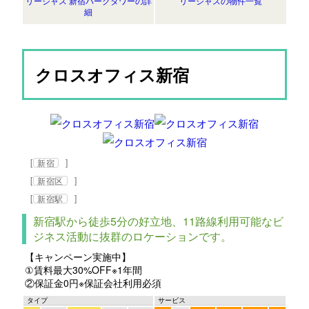
リージャス 新宿パークタワーの詳
リージャスの物件一覧
細
クロスオフィス新宿
[
]
新宿
[
]
新宿区
[
]
新宿駅
新宿駅から徒歩5分の好立地、11路線利用可能なビ
ジネス活動に抜群のロケーションです。
【キャンペーン実施中】
①賃料最大30%OFF※1年間
②保証金0円※保証会社利用必須
タイプ
サービス