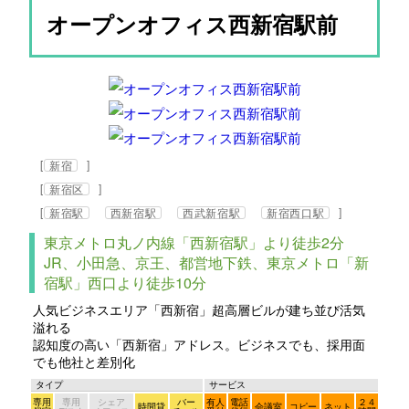
オープンオフィス西新宿駅前
[
]
新宿
[
]
新宿区
[
]
新宿駅
西新宿駅
西武新宿駅
新宿西口駅
東京メトロ丸ノ内線「西新宿駅」より徒歩2分
JR、小田急、京王、都営地下鉄、東京メトロ「新
宿駅」西口より徒歩10分
人気ビジネスエリア「西新宿」超高層ビルが建ち並び活気
溢れる
認知度の高い「西新宿」アドレス。ビジネスでも、採用面
でも他社と差別化
タイプ
サービス
専用
専用
シェア
バー
有人
電話
２４
時間貸
会議室
コピー
ネット