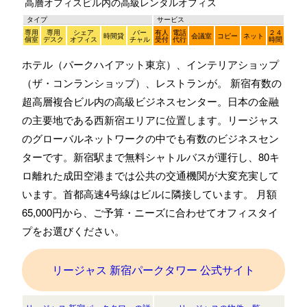
高層オフィスビル内の高級レンタルオフィス
タイプ
サービス
専用
専用
シェア
バー
有人
電話
２４
時間貸
会議室
コピー
ネット
個室
デスク
オフィス
チャル
受付
代行
時間
ホテル（パークハイアット東京）、インテリアショップ
（ザ・コンランショップ）、レストランが。 新宿有数の
超高層複合ビル内の高級ビジネスセンター。日本の金融
の主要地である西新宿エリアに位置します。リージャス
のグローバルネットワークの中でも有数のビジネスセン
ターです。新宿駅まで無料シャトルバスが運行し、80キ
ロ離れた成田空港までは公共の交通機関が大変充実して
います。首都高速4号線はビルに隣接しています。 月額
65,000円から、ご予算・ニーズに合わせてオフィスタイ
プをお選びください。
リージャス 新宿パークタワー 公式サイト