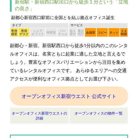
新宿駅・新宿西口駅出口から徒歩１分という「立地
の良さ」
副都心新宿西口駅前に全国とを結ぶ拠点オフィス誕生
タイプ
サービス
専用
専用
シェア
バー
有人
電話
２４
時間貸
会議室
コピー
ネット
個室
デスク
オフィス
チャル
受付
代行
時間
副都心・新宿。新宿駅西口から徒歩1分以内のこのレンタ
ルオフィスは、名実ともに起業に適した立地と言えるで
しょう。豊富なオフィスバリエーションから注目を集め
ているレンタルオフィスです。 あらゆるエリアへの交通
アクセスが便利なオフィス拠点としてお選び下さい。
オープンオフィス新宿ウエスト 公式サイト
オープンオフィス新宿ウエストの
オープンオフィスの物件一覧
詳細