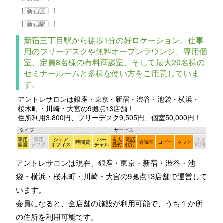
[
]
新宿区
[
]
新宿駅
新宿三丁目駅から徒歩1分の好ロケーション。仕事
用のフリーデスクや無料オープンラウンジ、専用個
室、定員8名様の有料商談室、そして最大20名様の
セミナールームと多様な使い方をご用意していま
す。
アントレサロンは銀座・東京・新宿・渋谷・池袋・横浜・
桜木町・川崎・大宮の9拠点13店舗！
住所利用3,800円、フリーデスク9,505円、個室50,000円！
タイプ
サービス
専用
専用
シェア
バー
有人
電話
２４
時間貸
会議室
コピー
ネット
個室
デスク
オフィス
チャル
受付
代行
時間
アントレサロンは現在、銀座・東京・新宿・渋谷・池
袋・横浜・桜木町・川崎・大宮の9拠点13店舗で運営して
います。
会員になると、全店舗の施設が利用可能で、うち１か所
の住所を利用可能です。