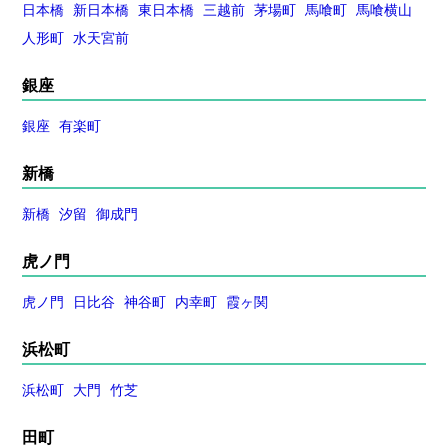
日本橋
新日本橋
東日本橋
三越前
茅場町
馬喰町
馬喰横山
人形町
水天宮前
銀座
銀座
有楽町
新橋
新橋
汐留
御成門
虎ノ門
虎ノ門
日比谷
神谷町
内幸町
霞ヶ関
浜松町
浜松町
大門
竹芝
田町