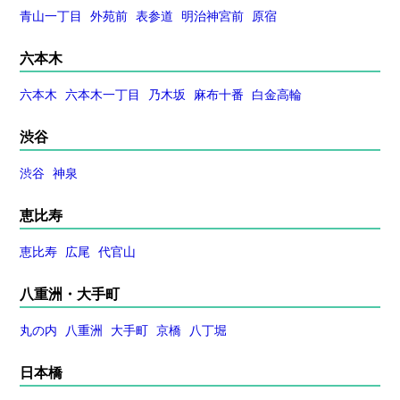
青山一丁目
外苑前
表参道
明治神宮前
原宿
六本木
六本木
六本木一丁目
乃木坂
麻布十番
白金高輪
渋谷
渋谷
神泉
恵比寿
恵比寿
広尾
代官山
八重洲・大手町
丸の内
八重洲
大手町
京橋
八丁堀
日本橋