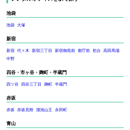
池袋
池袋
大塚
新宿
新宿
代々木
新宿三丁目
新宿御苑前
都庁前
初台
高田馬場
中野
四谷・市ヶ谷・麹町・半蔵門
四ツ谷
四谷三丁目
麹町
半蔵門
赤坂
赤坂
赤坂見附
溜池山王
永田町
青山