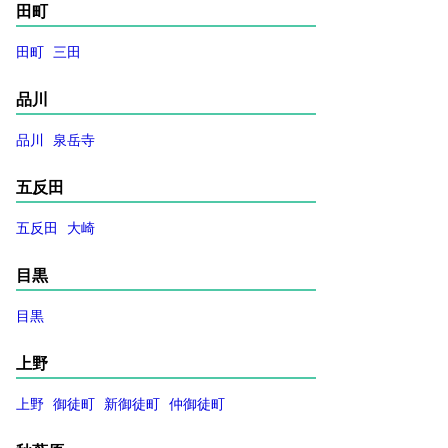
田町
田町
三田
品川
品川
泉岳寺
五反田
五反田
大崎
目黒
目黒
上野
上野
御徒町
新御徒町
仲御徒町