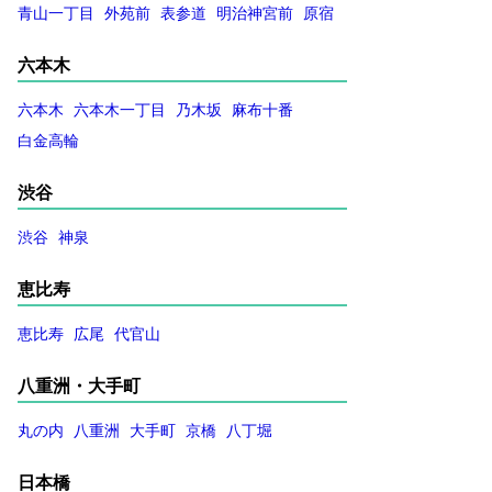
青山一丁目
外苑前
表参道
明治神宮前
原宿
六本木
六本木
六本木一丁目
乃木坂
麻布十番
白金高輪
渋谷
渋谷
神泉
恵比寿
恵比寿
広尾
代官山
八重洲・大手町
丸の内
八重洲
大手町
京橋
八丁堀
日本橋