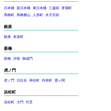
日本橋
新日本橋
東日本橋
三越前
茅場町
馬喰町
馬喰横山
人形町
水天宮前
銀座
銀座
有楽町
新橋
新橋
汐留
御成門
虎ノ門
虎ノ門
日比谷
神谷町
内幸町
霞ヶ関
浜松町
浜松町
大門
竹芝