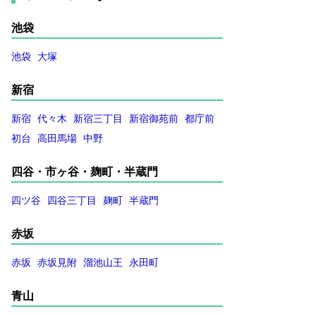
池袋
池袋
大塚
新宿
新宿
代々木
新宿三丁目
新宿御苑前
都庁前
初台
高田馬場
中野
四谷・市ヶ谷・麹町・半蔵門
四ツ谷
四谷三丁目
麹町
半蔵門
赤坂
赤坂
赤坂見附
溜池山王
永田町
青山