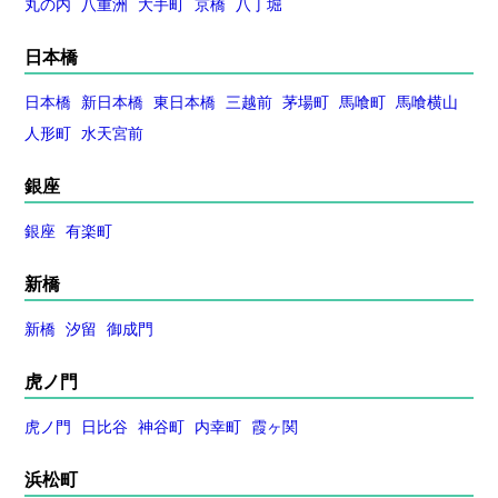
丸の内
八重洲
大手町
京橋
八丁堀
日本橋
日本橋
新日本橋
東日本橋
三越前
茅場町
馬喰町
馬喰横山
人形町
水天宮前
銀座
銀座
有楽町
新橋
新橋
汐留
御成門
虎ノ門
虎ノ門
日比谷
神谷町
内幸町
霞ヶ関
浜松町