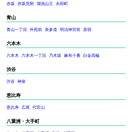
赤坂
赤坂見附
溜池山王
永田町
青山
青山一丁目
外苑前
表参道
明治神宮前
原宿
六本木
六本木
六本木一丁目
乃木坂
麻布十番
白金高輪
渋谷
渋谷
神泉
恵比寿
恵比寿
広尾
代官山
八重洲・大手町