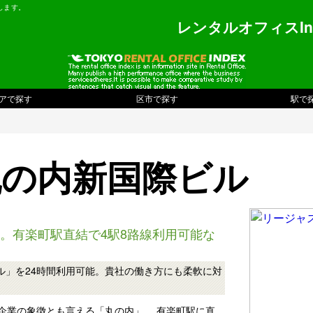
します。
レンタルオフィスIn
アで探す
区市で探す
駅で
丸の内新国際ビル
。有楽町駅直結で4駅8路線利用可能な
ル」を24時間利用可能。貴社の働き方にも柔軟に対
企業の象徴とも言える「丸の内」。 有楽町駅に直