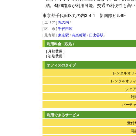
結。4駅8路線が利用可能。交通の利便性も高
東京都千代田区丸の内3-4-1 新国際ビル8F
[ エリア ]
丸の内
/
[ 区 市 ]
千代田区
[ 最寄駅 ]
東京駅
/
有楽町駅
/
日比谷駅
/
利用料金（税込）
[ 月額費用 ]
[ 初期費用 ]
オフィスのタイプ
レンタルオフ
レンタルオフ
シェ
時
バーチ
利用できるサービス
受付
電